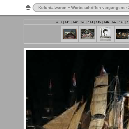
Kolonialwaren
»
Werbeschriften vergangener 
«
|
<
|
141
|
142
|
143
|
144
|
145
|
146
|
147
|
148
|
1