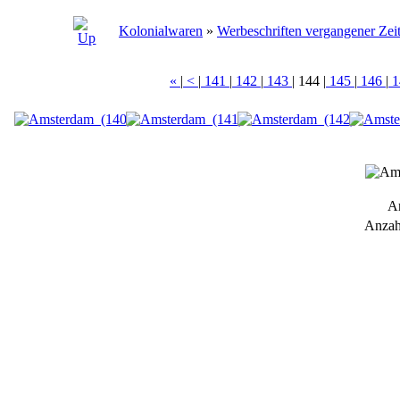
Kolonialwaren
»
Werbeschriften vergangener Zei
«
|
<
|
141
|
142
|
143
|
144
|
145
|
146
|
1
A
Anzah