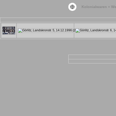
Kolonialwaren
»
We