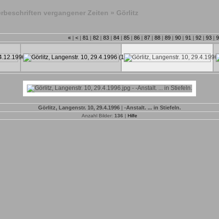
rbeschriften vergangener Zeiten
»
Görlitz
«
|
<
|
81
|
82
|
83
|
84
|
85
|
86
|
87
|
88
|
89
|
90
|
91
|
92
|
93
|
9
Görlitz, Langenstr. 10, 29.4.1996
|
-Anstalt. ... in Stiefeln.
Anzahl Bilder:
136
|
Hilfe