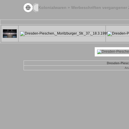
Kolonialwaren
»
Werbeschriften vergangener 
Dresden-Piesch
Anz