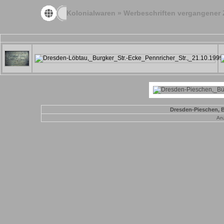
Kolonialwaren
»
Werbeschriften vergangener 
Dresden-Pieschen, Bü
Anz