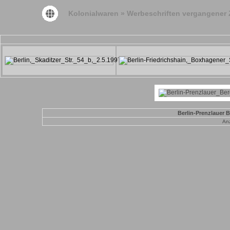
Kolonialwaren
»
Werbeschriften vergangener 
Berlin-Prenzlauer B
Anz