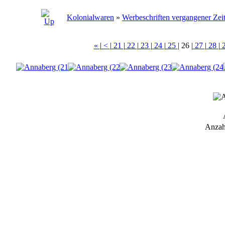
Kolonialwaren
»
Werbeschriften vergangener Zei
«
|
<
|
21
|
22
|
23
|
24
|
25
|
26
|
27
|
28
|
Anzah