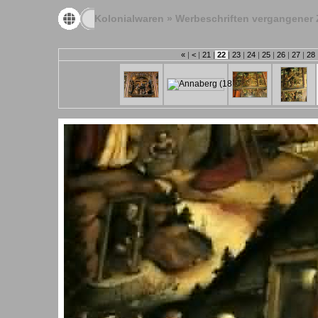
Kolonialwaren
»
Werbeschriften vergangener 
«
|
<
|
21
|
22
|
23
|
24
|
25
|
26
|
27
|
28