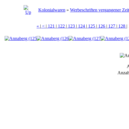
Kolonialwaren
»
Werbeschriften vergangener Zei
«
|
<
|
121
|
122
|
123
|
124
|
125
|
126
|
127
|
128
|
A
Anzah