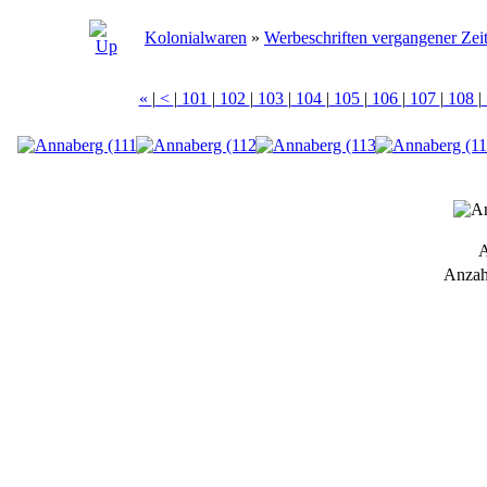
Kolonialwaren
»
Werbeschriften vergangener Zei
«
|
<
|
101
|
102
|
103
|
104
|
105
|
106
|
107
|
108
|
A
Anzah