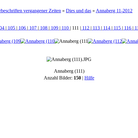
beschriften vergangener Zeiten
»
Dies und das
»
Annaberg 11-2012
04
|
105
|
106
|
107
|
108
|
109
|
110
|
111
|
112
|
113
|
114
|
115
|
116
|
1
Annaberg (111)
Anzahl Bilder:
150
|
Hilfe