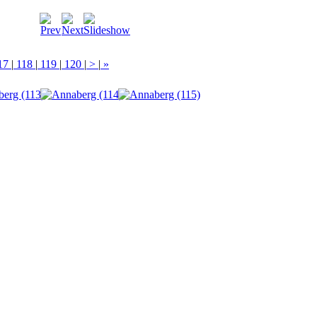
17
|
118
|
119
|
120
|
>
|
»