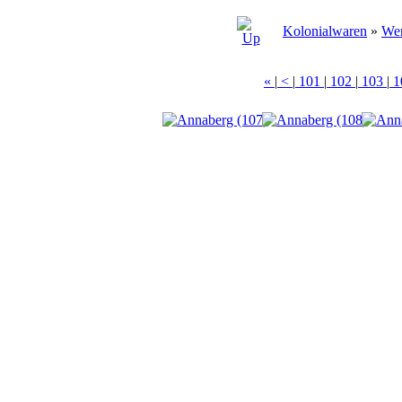
Kolonialwaren
»
Wer
«
|
<
|
101
|
102
|
103
|
1